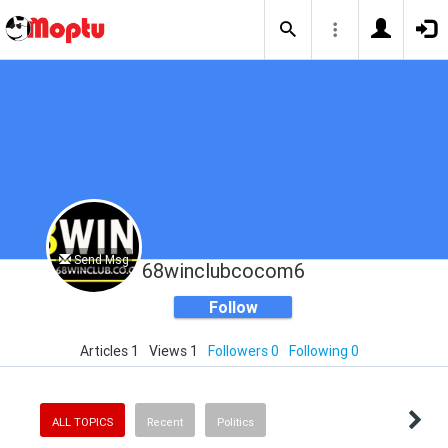
Send Msg
68winclubcocom6
Follow
Articles 1
Views 1
Followers 0
Following 0
ALL TOPICS
Recent
Politics