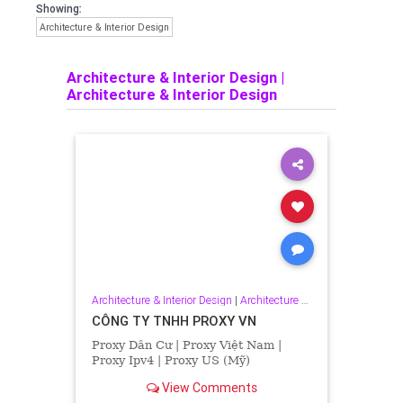
home=proxyxoay
Showing:
Phone: 0708082666
Architecture & Interior Design
Address: Số nhà 133, đường Lạc
Hồng, khu 6, xã Phù Ninh
Architecture & Interior Design
|
Architecture & Interior Design
Architecture & Interior Design
|
Architecture & Interior Design
CÔNG TY TNHH PROXY VN
Proxy Dân Cư | Proxy Việt Nam |
Proxy Ipv4 | Proxy US (Mỹ)
View Comments