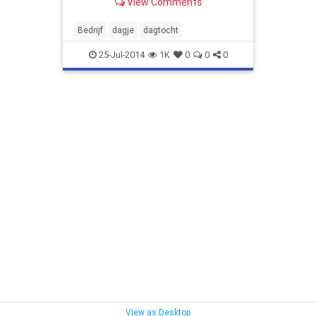
View Comments
Bedrijf
dagje
dagtocht
25-Jul-2014
1K
0
0
0
View as Desktop