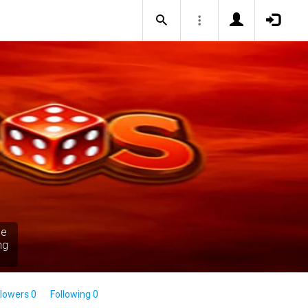
me
ng
llowers 0
Following 0