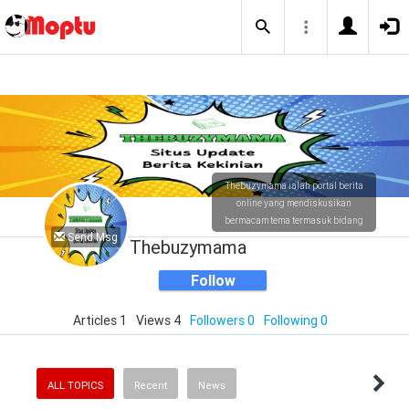
Thebuzymama ialah portal berita
online yang mendiskusikan
bermacam tema termasuk bidang
Send Msg
bisnis, viral, teknologi, otomotif,
Thebuzymama
olahraga, game, unik, gaya hidup
serta masih tersedia lainnya.
Follow
Articles 1
Views 4
Followers 0
Following 0
ALL TOPICS
Recent
News