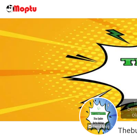
T
berm
ol
Send Msg
Theb