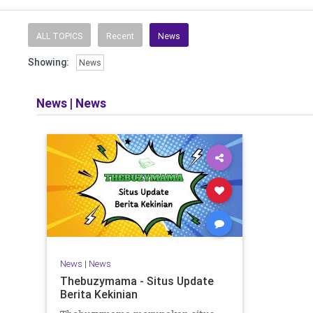
ALL TOPICS
Recent
News
Showing:
News
News
|
News
News
|
News
Thebuzymama - Situs Update
Berita Kekinian