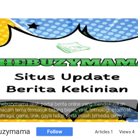
hebuzymama ialah portal berita online yang mendiskusikan
acam tema termasuk bidang bisnis, viral, teknologi, otomotif,
ahraga, game, unik, gaya hidup serta masih tersedia lainnya.
uzymama
Follow
Articles 1
Views 4